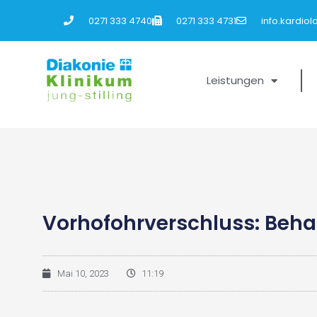
0271 333 4740
0271 333 4731
info.kardio
Leistungen
Vorhofohrverschluss: Beha
Mai 10, 2023
11:19