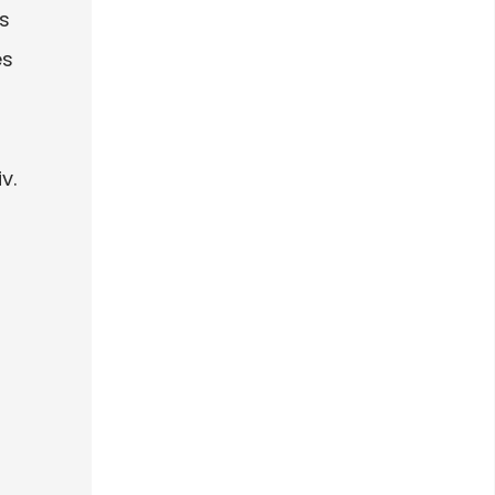
is
es
v.