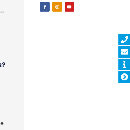
um
s?
f
le