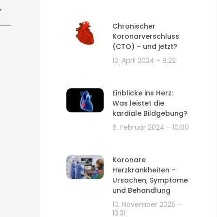
Chronischer
Koronarverschluss
(CTO) – und jetzt?
12. April 2024
9:22
Einblicke ins Herz:
Was leistet die
kardiale Bildgebung?
6. Februar 2024
10:00
Koronare
Herzkrankheiten –
Ursachen, Symptome
und Behandlung
10. November 2025
13:31