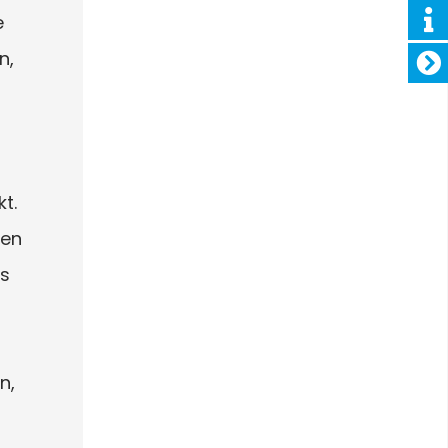
e
n,
t.
ten
ss
n,