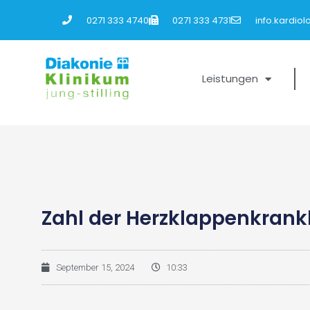
0271 333 4740
0271 333 4731
info.kardio
Leistungen
Zahl der Herzklappenkrankh
September 15, 2024
10:33