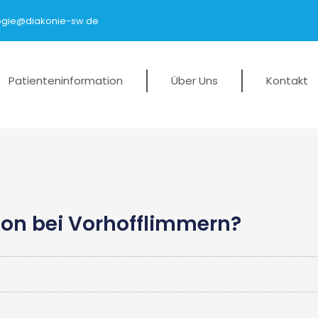
logie@diakonie-sw.de
Patienteninformation
Über Uns
Kontakt
ion bei Vorhofflimmern?