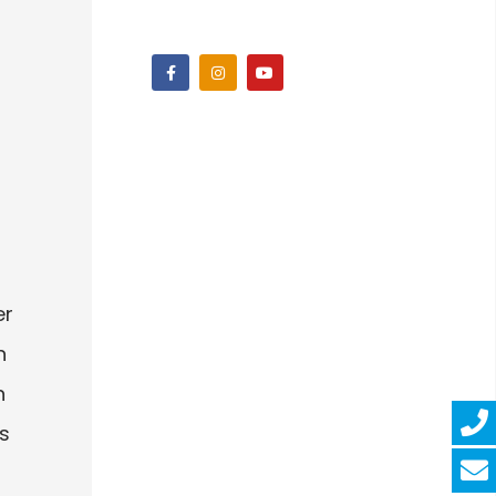
er
n
n
s