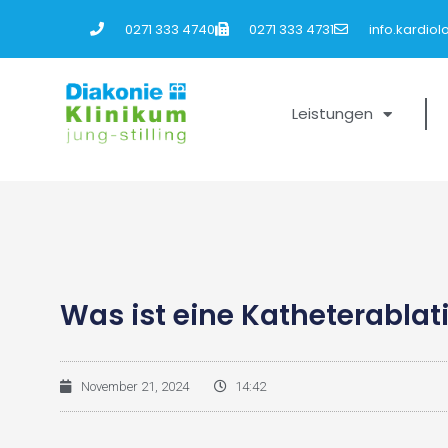
0271 333 4740
0271 333 4731
info.kardio
Leistungen
Was ist eine Katheterablat
November 21, 2024
14:42