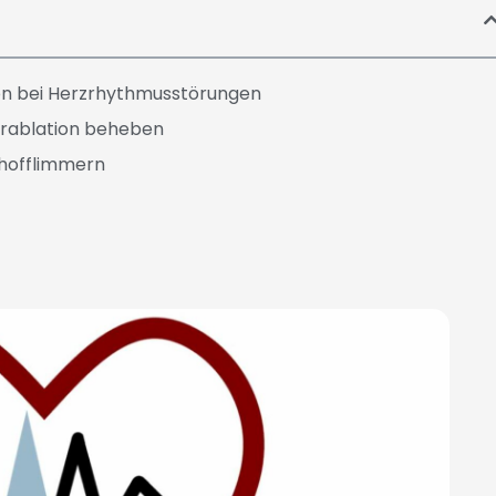
on bei Herzrhythmusstörungen
terablation beheben
rhofflimmern